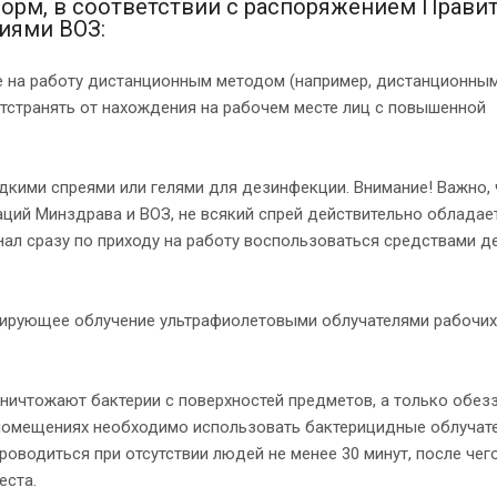
орм, в соответствии с распоряжением Прави
циями ВОЗ:
де на работу дистанционным методом (например, дистанционны
тстранять от нахождения на рабочем месте лиц с повышенной
дкими спреями или гелями для дезинфекции. Внимание! Важно,
ций Минздрава и ВОЗ, не всякий спрей действительно обладае
ал сразу по приходу на работу воспользоваться средствами 
цирующее облучение ультрафиолетовыми облучателями рабочих 
 уничтожают бактерии с поверхностей предметов, а только обе
 помещениях необходимо использовать бактерицидные облучат
роводиться при отсутствии людей не менее 30 минут, после чег
еста.