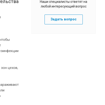
тельства
Наши специалисты ответят на
любой интересующий вопрос
м
Задать вопрос
 чтобы
т
дезинфекции
зон цехов,
ззараживают
ели
о