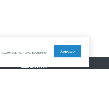
Хорошо
оглашаетесь на использование
Наши контакты
+7 (495) 532-32-68
Пн. – Пт.: с 9:00 до 18:00
129085 г. Москва, муниципальный
округ Останкинский, пр-кт. Мира,
д.101 стр.1, офис 424