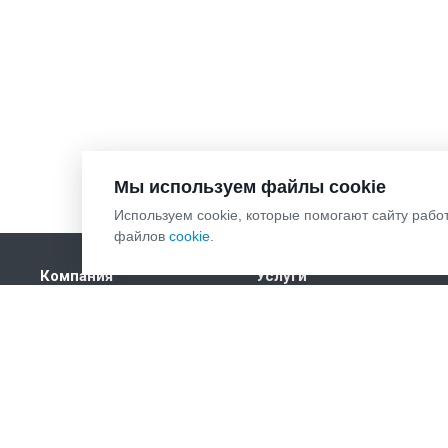
Мы используем файлы cookie
Используем cookie, которые помогают сайту рабо
файлов
cookie
.
Компания
Услуги
О компании
Представительство в
арбитражном суде
Реквизиты
Исполнительное
Охрана труда
производство
Взыскание долгов
Корпоративные споры