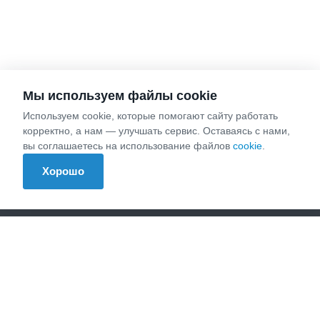
Мы используем файлы cookie
Используем cookie, которые помогают сайту работать
Компания
корректно, а нам — улучшать сервис. Оставаясь с нами,
вы соглашаетесь на использование файлов
cookie
.
О компании
Реквизиты
Хорошо
Охрана труда
Услуги
Представительство в арбитражном суде
Исполнительное производство
Взыскание долгов
Корпоративные споры