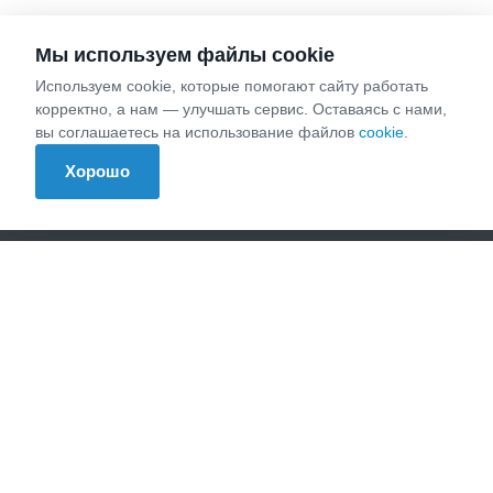
Мы используем файлы cookie
Используем cookie, которые помогают сайту работать
Компания
корректно, а нам — улучшать сервис. Оставаясь с нами,
вы соглашаетесь на использование файлов
cookie
.
О компании
Реквизиты
Хорошо
Охрана труда
Услуги
Представительство в арбитражном суде
Исполнительное производство
Взыскание долгов
Корпоративные споры
Налоговые споры
Абонентское юридическое обслуживание