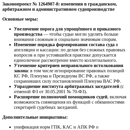
Законопроект № 1264907‑8: изменения в гражданском,
арбитражном и административном судопроизводстве
Основные меры:
Увеличение порога для упрощённого и приказного
производства
— чтобы судьи могли уделять больше
внимания сложным и социально значимым спорам.
Изменение порядка формирования состава суда
в
апелляции и кассации: по делам без сложных правовых
вопросов и при устоявшейся практике допускается
единоличное рассмотрение вместо коллегиального.
Уточнение критериев неправильного истолкования
закона
: в том числе игнорирование правовых позиций
КС РФ, Пленума и Президиума ВС РФ, а также
сохранивших силу постановлений Пленума ВАС РФ.
Упразднение института арбитражных заседателей
(с
отменой ФЗ от 30.05.2001 № 70‑ФЗ).
Расширение полномочий помощников судей
, включая
возможность совмещения их функций с обязанностями
секретарей судебных заседаний.
Дополнительные инициативы:
унификация норм ГПК, КАС и АПК РФ о