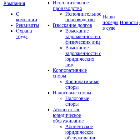
Исполнительное
Компания
производство
О
Исполнительное
Наши
компании
производство
победы
Новости
Реквизиты
Взыскание долгов
в суде
Охрана
Взыскание
труда
задолженности с
физических лиц
Взыскание
задолженности с
юридических
лиц
Корпоративные
споры
Корпоративные
споры
Налоговые споры
Налоговые
споры
Абонентское
юридическое
обслуживание
Абонентское
юридическое
обслуживание