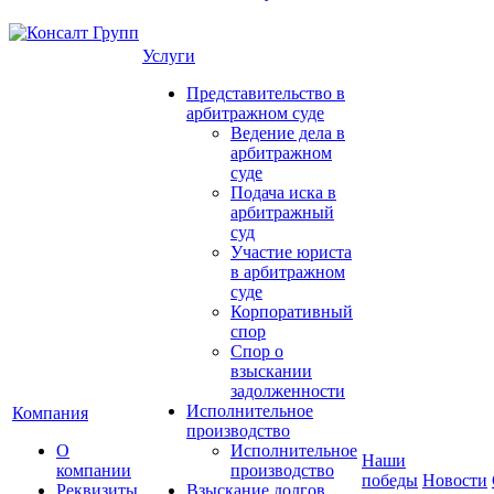
Услуги
Представительство в
арбитражном суде
Ведение дела в
арбитражном
суде
Подача иска в
арбитражный
суд
Участие юриста
в арбитражном
суде
Корпоративный
спор
Спор о
взыскании
задолженности
Исполнительное
Компания
производство
О
Исполнительное
Наши
компании
производство
победы
Новости
Реквизиты
Взыскание долгов